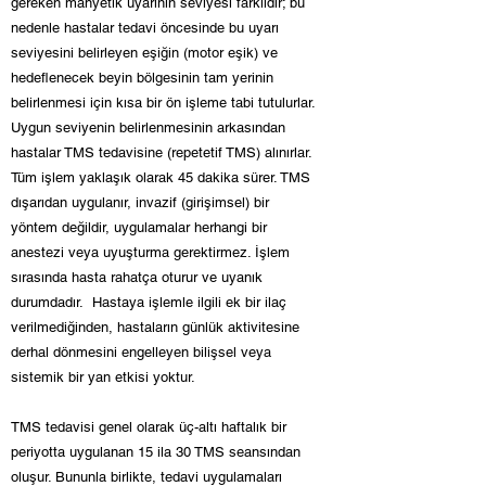
gereken manyetik uyarının seviyesi farklıdır; bu
nedenle hastalar tedavi öncesinde bu uyarı
seviyesini belirleyen eşiğin (motor eşik) ve
hedeflenecek beyin bölgesinin tam yerinin
belirlenmesi için kısa bir ön işleme tabi tutulurlar.
Uygun seviyenin belirlenmesinin arkasından
hastalar TMS tedavisine (repetetif TMS) alınırlar.
Tüm işlem yaklaşık olarak 45 dakika sürer. TMS
dışarıdan uygulanır, invazif (girişimsel) bir
yöntem değildir, uygulamalar herhangi bir
anestezi veya uyuşturma gerektirmez. İşlem
sırasında hasta rahatça oturur ve uyanık
durumdadır. Hastaya işlemle ilgili ek bir ilaç
verilmediğinden, hastaların günlük aktivitesine
derhal dönmesini engelleyen bilişsel veya
sistemik bir yan etkisi yoktur.
TMS tedavisi genel olarak üç-altı haftalık bir
periyotta uygulanan 15 ila 30 TMS seansından
oluşur. Bununla birlikte, tedavi uygulamaları