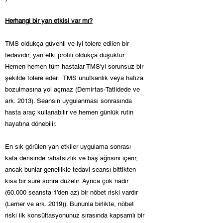
Herhangi bir yan etkisi var mı?
TMS oldukça güvenli ve iyi tolere edilen bir
tedavidir; yan etki profili oldukça düşüktür.
Hemen hemen tüm hastalar TMS'yi sorunsuz bir
şekilde tolere eder. TMS unutkanlık veya hafıza
bozulmasına yol açmaz (Demirtas-Tatlidede ve
ark. 2013). Seansın uygulanması sonrasında
hasta araç kullanabilir ve hemen günlük rutin
hayatına dönebilir.
En sık görülen yan etkiler uygulama sonrası
kafa derisinde rahatsızlık ve baş ağrısını içerir,
ancak bunlar genellikle tedavi seansı bittikten
kısa bir süre sonra düzelir. Ayrıca çok nadir
(60.000 seansta 1’den az) bir nöbet riski vardır
(Lerner ve ark. 2019)). Bununla birlikte, nöbet
riski ilk konsültasyonunuz sırasında kapsamlı bir