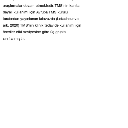
araştırmalar devam etmektedir. TMS’nin kanıta-
dayalı kullanımı için Avrupa TMS kurulu
tarafından yayınlanan kılavuzda (Lefacheur ve
ark. 2020) TMS’nin klinik tedavide kullanımı için
öneriler etki seviyesine göre üç grupta
sınıflanmıştır:
Seviye A (Klinik olarak kesin etki):
Klinik olarak
kesin etki gösterdiği bildirilen hastalıklar (1) ilaca
dirençli depresyon (2) inme sonrası erken
dönemde el motor fonksiyonlarının iyileştirilmesi
ve (3) nöropatik ağrıdır.
Seviye B (Klinik olarak muhtemel etki):
(1) İnme
sonrası konuşma bozukluklarının iyileştirilmesi,
(2) fibromyalji, (3) Multipl Skleroz hastalığında
bacaklardaki spastisite (kaslarda katılık ve
gerginlik), (4) travma sonrası stres bozukluğu,
(5) Parkinson hastalığı depresyonu ve (6)